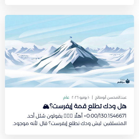
هالخيالات جاء في بالي فكرة عن وش وضع استثماراتنا
في 2034؟ فاصل بسيط استثمر سيولة شركتك مع
محفظة النقد من دراهم! عائد متوقع 3.1% سنويًا مع
توزيعات أرباح شهرية. سحب فوري دون حد
عبدالمحسن أبومالح
١٠ يونيو ٢٠٢٦
عام
هل ودك تطلع قمة إيفرست؟🏔️
0:00/130.1546671× أهلًا 🙋🏻‍♂️ يقولون سُئل أحد
المتسلقين: ليش ودك تطلع إيفرست؟ قال: لأنه موجود.
ونفس الأمر ينطبق على الاستثمار، يمكن لو تسأل
أحدهم ليش تستثمر؟ يقول: لأنه موجود. في هالنشرة