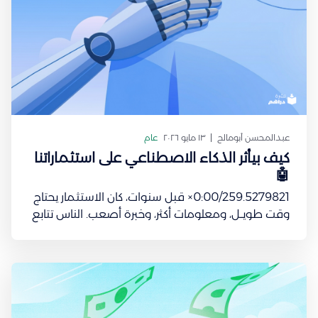
عبدالمحسن أبومالح
١٣ مايو ٢٠٢٦
عام
كيف بيأثر الذكاء الاصطناعي على استثماراتنا
🤖
0:00/259.5279821× قبل سنوات، كان الاستثمار يحتاج
وقت طويــل، ومعلومات أكثر، وخبرة أصعب. الناس تتابع
القنوات الاقتصادية، تقرأ تقارير طويلة، وتحاول تفهم
السوق بنفسها. اليوم؟ صار يمدي أي شخص يسأل أي
نموذج ذكاء اصطناعي: * “وش أفضل طريقة أرتب
ميزانيتي؟” * “وش يعني صندوق استثماري؟” * “كيف أبدأ
أستثمر؟” وخلال ثوانٍ