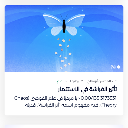
ودي نرجع لخطوة البداية .. لفكرة ليش قاعدين
نستثمر؟ مهم أنك ترجع لهالنقطة علشان تعرف على
ايش
عبدالمحسن أبومالح
٠٣ يونيو ٢٠٢٦
عام
تأثير الفراشة في الاستثمار
0:00/135.3173331× يا مرحبًا في علم الفوضى (Chaos
Theory)، فيه مفهوم اسمه "أثر الفراشة". فكرته
بسيطة لكنها أثرها عميق وهي: تصرف صغير جدًا، زي
رفرفة جناح فراشة في قارة ممكن يخلق سلسلة تغيّرات
تؤدي لإعصار في قارة ثانية. يعني العالم مترابط بطريقة