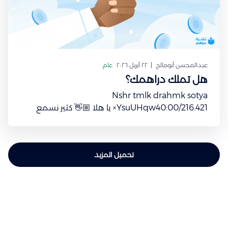
عبدالمحسن أبومالح
٢٢ أبريل ٢٠٢٦
عام
هل تملك دراهمك؟
Nshr tmlk drahmk sotya
YsuUHqw40:00/216.421× يا هلا 👋🏼 كثير نسمع
مصطلح "وعي مالي"، ويتصوّره البعض إنه شيء
نخبوي، خاص بالخبراء. لكن الواقع مختلف تمامًا. الوعي
المالي ما له علاقة بحجم محفظتك أو راتبك. هو
تحميل المزيد
ببساطة: طريقة تعاملك مع الدراهم، وتفكيرك فيها.
دايمًا نقرأ