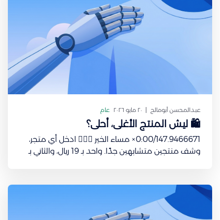
عبدالمحسن أبومالح
٢٠ مايو ٢٠٢٦
عام
🛍️ ليش المنتج الأغلى، أحلى؟
0:00/147.9466671× مساء الخير 🙋🏻‍♂️ ادخل أي متجر،
وشف منتجين متشابهين جدًا. واحد بـ 19 ريال، والثاني بـ
79 ريال. غالبًا، بتبدأ تشك في الأرخص مباشرة. مع إنه
ممكن نفس الغرض تمامًا، لكن يجينا شعور: أكيد الأغلى
أفضل. الغريب إن هالسلوك ما يقتصر على التسوق
فقط،