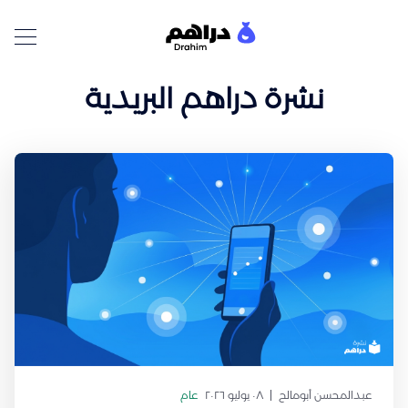
نشرة دراهم البريدية
عبدالمحسن أبومالح
٠٨ يوليو ٢٠٢٦
عام