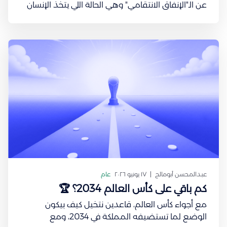
عن الـ"الإنفاق الانتقامي" وهي الحالة اللي يتخذ الإنسان
من الصرف متنفس لغضبه أو احباطه. وقبل ثلاث
سنوات تقريبًا، كان معظم العالم يعيش بعد فترات الحجر
والإغلاق في جائحة كورونا، في هذي الحالة وهو سلوك
الناس اللي كانت
عبدالمحسن أبومالح
١٧ يونيو ٢٠٢٦
عام
كم باقي على كأس العالم 2034؟ 🏆
مع أجواء كأس العالم، قاعدين نتخيل كيف بيكون
الوضع لما تستضيفه المملكة في 2034، ومع