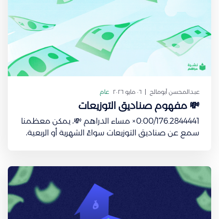
عبدالمحسن أبومالح
٠٦ مايو ٢٠٢٦
عام
💸 مفهوم صناديق التوزيعات
0:00/176.2844441× مساء الدراهم 💸، يمكن معظمنا
سمع عن صناديق التوزيعات سواءً الشهرية أو الربعية،
فاليوم ودنا نأخذ فكرة أوسع عنها وعن بدايتها. بدايةً،
مفهوم التوزيعات يعتبر شيء قديم. لأن أول، شركات
الأسهم في العالم كانت تعتمد على جذب المستثمرين
بوعد واضح: “تعال شاركنا المخاطرة، وخذ جزء من الربح.