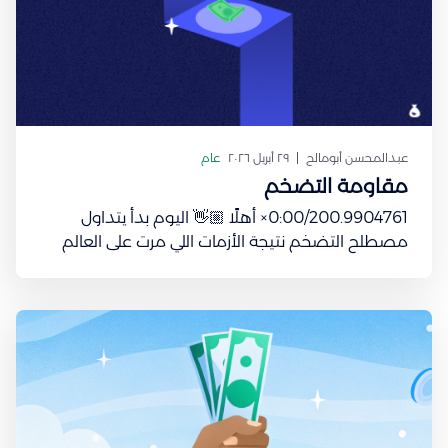
عبدالمحسن أبومالح
٢٩ أبريل ٢٠٢٦
عام
مقاومة التضخم
0:00/200.9904761× أهلًا 👋🏼 اليوم بدأ يتداول
مصطلح التضخم نتيجة الأزمات اللي مرت على العالم
مع بداية السنة، لكن بشكل مبسّط، وش هو التضخم
أصلًا؟ شفت لو أن معك 100 ريال عام 1985 كان
بيمديك تعبي سيارتك بنزين فل وتتعشى أنت وخويك
وتجيب مقاضي للبيت معك