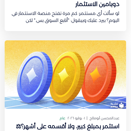
دوبامين الاستثمار
لو سألت أي مستثمر: كم مرة تفتح منصة الاستثمار في
اليوم؟ بيرد عليك وبيقول: "أتابع السوق بس." لكن
السؤال: هل تفتح التطبيق لأنك ناوي تتخذ قرار فعلًا؟
ولا لأنك تبحث عن شعور معيّن؟ في عام 1997، نشر عالم
الأعصاب Wolfram Schultz واحدة من أشهر الدراسات
في
عبدالمحسن أبومالح
٠١ يوليو ٢٠٢٦
عام
استثمر بمبلغ كبير، ولا أقسمه على أشهر؟⚖️