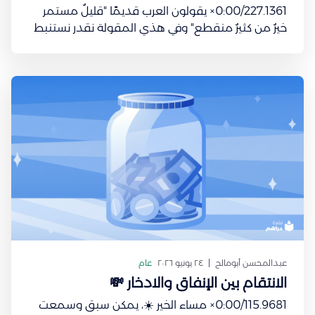
0:00/227.1361× يقولون العرب قديمًا "قليلٌ مستمر
خيرٌ من كثيرٌ منقطع" وفي هذي المقولة نقدر نستنبط
قاعدة استثمارية ينصح فيها معظم الخبراء الماليين.
المعروف والمنطقي أنك تجمّع مدخرات بسيطة من
كل شهر إلى ما يكون عندك مبلغ طيب تقدر تستثمر فيه
ويرجع لك بعوائد
عبدالمحسن أبومالح
٢٤ يونيو ٢٠٢٦
عام
الانتقام بين الإنفاق والادخار 💸
0:00/115.9681× مساء الخير ☀️، يمكن سبق وسمعت