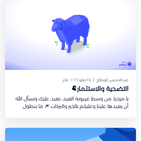
ما
عبدالمحسن أبومالح
٢٧ مايو ٢٠٢٦
عام
التضحية والاستثمار🐏
يا مرحبا، من وسط غيبوبة العيد، نعيد عليك ونسأل الله
أن يعيدها علينا وعليكم بالخير والبركات 🎆 ما بنطول
عليك في هالنشرة، لكن في عيد الأضحى، نحتفل بقصة
عظيمة ارتبطت بمعنى واحد: التضحية. وغالبًا ما ننظر
للتضحية على أنها قيمة أخلاقية أو دينية فقط، لكنها
في الحقيقة موجودة في كثير