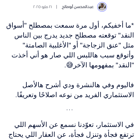
عبدالمحسن أبومالح
٢١ مايو ٢٠٢٥
*ما أخفيكم، أول مرة سمعت بمصطلح "أسواق
النقد" توقعته مصطلح جديد يدرج بين الناس
مثل "عنق الزجاجة" أو "الأغلبية الصامتة"
وأتوقع سبب هاللبس اللي صار هو أني أخذت
"النقد" بمفهومها الآخر😅.
فاليوم وفي هالنشرة ودي أشرح هالأصل
الاستثماري الفريد من نوعه اصلاحًا وتعريفًا.
في الاستثمار، تعوّدنا نسمع عن الأسهم اللي
ترتفع فجأة وتنزل فجأة، عن العقار اللي يحتاج