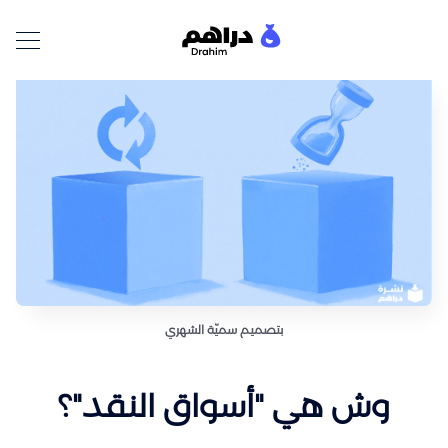
بتصميم سميّة الشهري
وش هي "أسواق النقد"؟