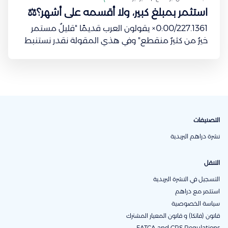
استثمر بمبلغ كبير، ولا أقسمه على أشهر؟⚖️
0:00/227.1361× يقولون العرب قديمًا "قليلٌ مستمر
خيرٌ من كثيرٌ منقطع" وفي هذي المقولة نقدر نستنبط
قاعدة استثمارية ينصح فيها معظم الخبراء الماليين.
المعروف والمنطقي أنك تجمّع مدخرات بسيطة من
كل شهر إلى ما يكون عندك مبلغ طيب تقدر تستثمر فيه
ويرجع لك بعوائد
التصنيفات
نشرة دراهم البريدية
التنقل
التسجيل في النشرة البريدية
استثمر مع دراهم
سياسة الخصوصية
قانون (فاتكا) و قانون المعيار المشترك
FATCA and CRS Regulations