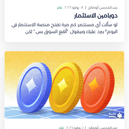
عبدالمحسن أبومالح
٠٨ يوليو ٢٠٢٦
عام
دوبامين الاستثمار
لو سألت أي مستثمر: كم مرة تفتح منصة الاستثمار في
اليوم؟ بيرد عليك وبيقول: "أتابع السوق بس." لكن
السؤال: هل تفتح التطبيق لأنك ناوي تتخذ قرار فعلًا؟
ولا لأنك تبحث عن شعور معيّن؟ في عام 1997، نشر عالم
الأعصاب Wolfram Schultz واحدة من أشهر الدراسات
في
عبدالمحسن أبومالح
٠١ يوليو ٢٠٢٦
عام