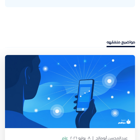
مواضيع متشابهه
عبدالمحسن أبومالح
٠٨ يوليو ٢٠٢٦
عام