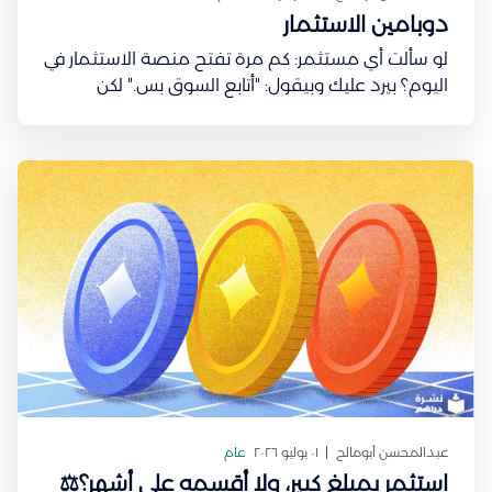
دوبامين الاستثمار
لو سألت أي مستثمر: كم مرة تفتح منصة الاستثمار في
اليوم؟ بيرد عليك وبيقول: "أتابع السوق بس." لكن
السؤال: هل تفتح التطبيق لأنك ناوي تتخذ قرار فعلًا؟
ولا لأنك تبحث عن شعور معيّن؟ في عام 1997، نشر عالم
الأعصاب Wolfram Schultz واحدة من أشهر الدراسات
في
عبدالمحسن أبومالح
٠١ يوليو ٢٠٢٦
عام
استثمر بمبلغ كبير، ولا أقسمه على أشهر؟⚖️