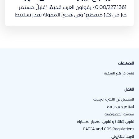
0:00/227.1361× يقولون العرب قديمًا "قليلٌ مستمر
خيرٌ من كثيرٌ منقطع" وفي هذي المقولة نقدر نستنبط
قاعدة استثمارية ينصح فيها معظم الخبراء الماليين.
المعروف والمنطقي أنك تجمّع مدخرات بسيطة من
كل شهر إلى ما يكون عندك مبلغ طيب تقدر تستثمر فيه
ويرجع لك بعوائد
التصنيفات
نشرة دراهم البريدية
التنقل
التسجيل في النشرة البريدية
استثمر مع دراهم
سياسة الخصوصية
قانون (فاتكا) و قانون المعيار المشترك
FATCA and CRS Regulations
البريد الالكتروني