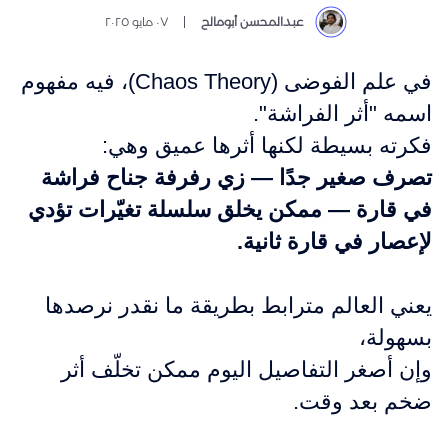
عبدالمحسن أبومالح
٠٧ مايو ٢٠٢٥
في علم الفوضى (Chaos Theory)، فيه مفهوم
اسمه "أثر الفراشة".
فكرته بسيطة لكنها أثرها عميق وهي:
تصرف صغير جدًا — زي رفرفة جناح فراشة
في قارة — ممكن يخلق سلسلة تغيّرات تؤدي
لإعصار في قارة ثانية.
يعني العالم مترابط بطريقة ما نقدر نرصدها
بسهولة،
وإن أصغر التفاصيل اليوم ممكن تخلّف أثر
ضخم بعد وقت.