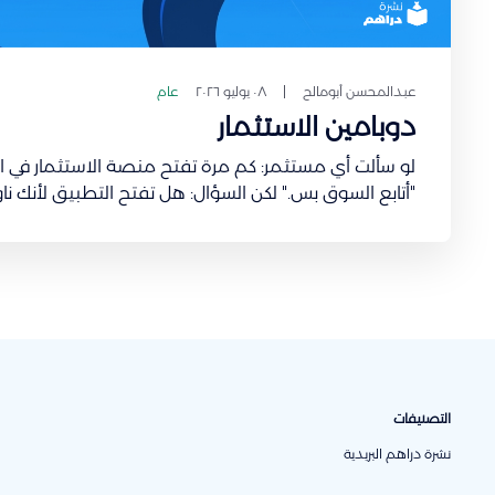
عبدالمحسن أبومالح
٠٨ يوليو ٢٠٢٦
عام
دوبامين الاستثمار
"أتابع السوق بس." لكن السؤال: هل تفتح التطبيق لأ
واحدة من أشهر الدراسات في
التصنيفات
نشرة دراهم البريدية