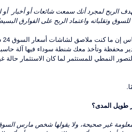
دف الربح لمجرد أنك سمعت شائعات أو أخبار أو اع
لسوق وتقلباته واعتماد الربح على الفوارق البسيطة
 محفظة وتأخذ معك شنطة سوداء فيها آلة حاسبة د
التصور النمطي للمستثمر لما كان الاستثمار حالة غ
.
ر طويل المدى؟
معلومة غير صحيحة، ولا يقولها شخص مارس السوق 