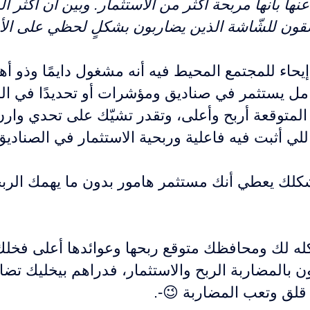
ها بأنها مربحة أكثر من الاستثمار. وبين أن أكثر 
قون للشّاشة الذين يضاربون بشكلٍ لحظي على الأر
اء للمجتمع المحيط فيه أنه مشغول دايمًا وذو أه
صامل يستثمر في صناديق ومؤشرات أو تحديدًا في 
ه المتوقعة أربح وأعلى، وتقدر تشيّك على تحدي وار
اللي أثبت فيه فاعلية وربحية الاستثمار في الصناد
كلك يعطي أنك مستثمر هامور بدون ما يهمك الربح
له لك ومحافظك متوقع ربحها وعوائدها أعلى فخلك 
ون بالمضاربة الربح والاستثمار، فدراهم بيخليك تض
قلق وتعب المضاربة 😉-.