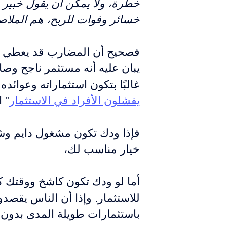
خطرة، ولا يمكن أن يقول خبير عن
خسائر وفوات للربح، هم الملاص
فصحيح أن المضارب قد يعطي إيح
يبان عليه أنه مستثمر ناجح و
غالبًا بتكون استثماراته وعوائد
يفشلون الأفراد في الاستثمار
" 
فإذا ودك تكون مشغول دايم وش
خيار مناسب لك،
أما لو ودك تكون كاشخ ووقتك ك
للاستثمار. وإذا أن الناس يقصد
باستثمارات طويلة المدى بدون 