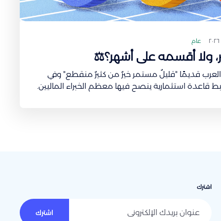
عام
ر، ولا أقسمه على أشهر؟⚖️
0:0× يقولون العرب قديمًا "قليلٌ مستمر خيرٌ من كثيرٌ منقطع" وفي
 قاعدة استثمارية ينصح فيها معظم الخبراء الماليين.
تجمّع مدخرات بسيطة من كل شهر إلى ما يكون عندك
ه ويرجع لك بعوائد
اشترك
عنوان بريدك الإلكتروني
اشترك