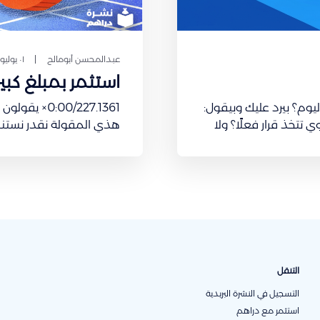
عبدالمحسن أبومالح
٠١ يوليو ٢٠٢٦
استثمر بمبلغ كبي
لو سألت أي مستثمر: كم مرة تفتح منصة الاستثمار في اليوم؟ بيرد عليك وبيقول:
0/227.1361
نك ناوي تتخذ قرار فعلًا؟ ولا
هذي المقولة نقدر نستنبط
لأنك تبحث عن شعور معيّن؟ في عام 1997، نشر عالم الأعصاب Wolfram Schultz
المعروف والمنطقي أنك 
مبلغ طيب تقدر تستثمر في
التنقل
التسجيل في النشرة البريدية
استثمر مع دراهم