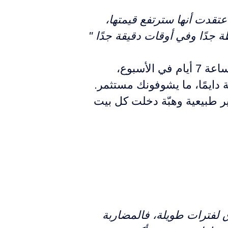
تقدت أنها سترتفع قيمتها،
 جدًا وفي أوقات دقيقة جدًا "
فأصبح المعتقد عند كثير من الناس إن ما كنت ملاصق لشاشات أسعار السوق 24 ساعة 7 أيام في الأسبوع،
ايمًا، ما يشوفونك مستثمر.
ير طبيعية وهبّة دخلت كل بيت
لفترات طويلة، فالمضاربة