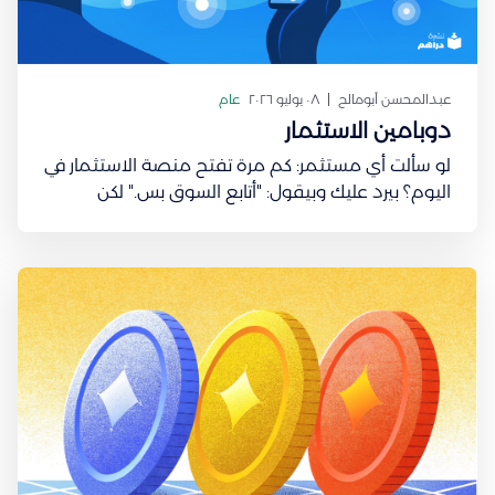
عبدالمحسن أبومالح
٠٨ يوليو ٢٠٢٦
عام
دوبامين الاستثمار
لو سألت أي مستثمر: كم مرة تفتح منصة الاستثمار في
اليوم؟ بيرد عليك وبيقول: "أتابع السوق بس." لكن
السؤال: هل تفتح التطبيق لأنك ناوي تتخذ قرار فعلًا؟
ولا لأنك تبحث عن شعور معيّن؟ في عام 1997، نشر عالم
الأعصاب Wolfram Schultz واحدة من أشهر الدراسات
في