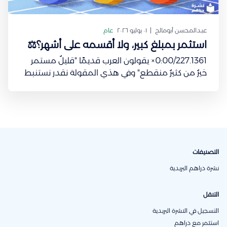
عبدالمحسن أبومالح
٠١ يوليو ٢٠٢٦
عام
استثمر بمبلغ كبير، ولا أقسمه على أشهر؟⚖️
0:00/227.1361× يقولون العرب قديمًا "قليلٌ مستمر
خيرٌ من كثيرٌ منقطع" وفي هذي المقولة نقدر نستنبط
قاعدة استثمارية ينصح فيها معظم الخبراء الماليين.
المعروف والمنطقي أنك تجمّع مدخرات بسيطة من
كل شهر إلى ما يكون عندك مبلغ طيب تقدر تستثمر فيه
ويرجع لك بعوائد
التصنيفات
نشرة دراهم البريدية
التنقل
التسجيل في النشرة البريدية
استثمر مع دراهم