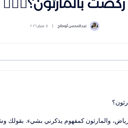
ركضت بالمارثون؟🏃🏻‍♂️
عبدالمحسن أبومالح
٠٤ فبراير ٢٠٢٦
رثون؟
لرياض، والمارثون كمفهوم يذكرني بشيء. بقولك 