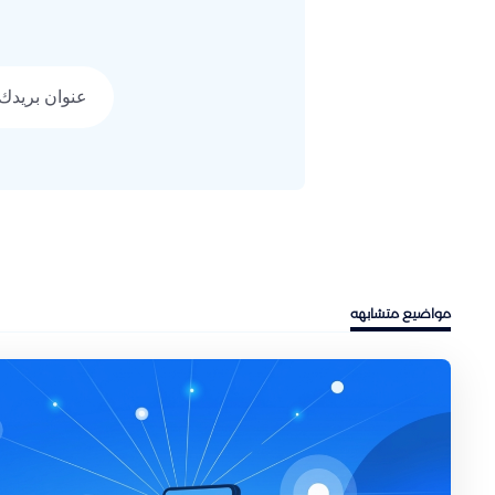
عنوان بريدك الإل
مواضيع متشابهه