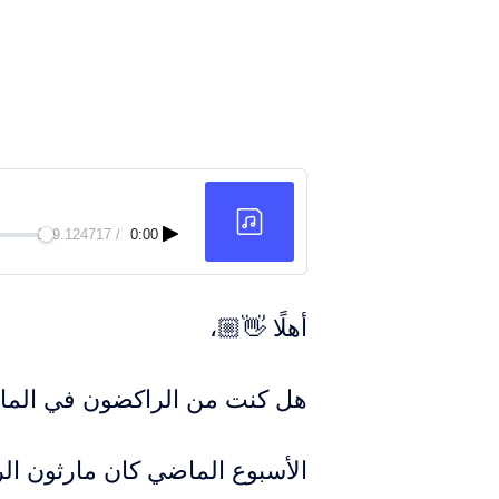
129.124717
/
0:00
أهلًا 👋🏼،
هل كنت من الراكضون في الما
الأسبوع الماضي كان مارثون ا