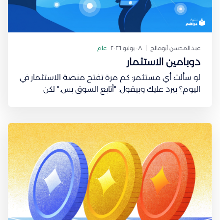
عبدالمحسن أبومالح
٠٨ يوليو ٢٠٢٦
عام
دوبامين الاستثمار
لو سألت أي مستثمر: كم مرة تفتح منصة الاستثمار في
اليوم؟ بيرد عليك وبيقول: "أتابع السوق بس." لكن
السؤال: هل تفتح التطبيق لأنك ناوي تتخذ قرار فعلًا؟
ولا لأنك تبحث عن شعور معيّن؟ في عام 1997، نشر عالم
الأعصاب Wolfram Schultz واحدة من أشهر الدراسات
في