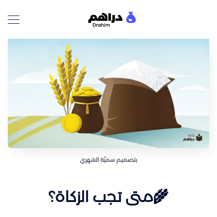
بتصميم سميّة الشهري
🌾متى تجب الزكاة؟