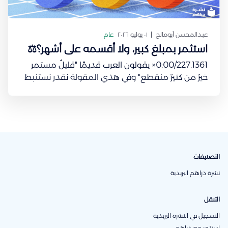
عبدالمحسن أبومالح
٠١ يوليو ٢٠٢٦
عام
استثمر بمبلغ كبير، ولا أقسمه على أشهر؟⚖️
0:00/227.1361× يقولون العرب قديمًا "قليلٌ مستمر
خيرٌ من كثيرٌ منقطع" وفي هذي المقولة نقدر نستنبط
قاعدة استثمارية ينصح فيها معظم الخبراء الماليين.
المعروف والمنطقي أنك تجمّع مدخرات بسيطة من
كل شهر إلى ما يكون عندك مبلغ طيب تقدر تستثمر فيه
ويرجع لك بعوائد
التصنيفات
نشرة دراهم البريدية
التنقل
التسجيل في النشرة البريدية
استثمر مع دراهم