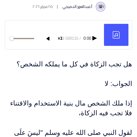
أ.عبدالعزيز الدميجي
٢٥ فبراير ٢٠٢٦
129.589116
1×
/
0:00
هل تجب الزكاة في كل ما يملكه الشخص؟
الجواب: لا
إذا ملك الشخص مال بنية الاستخدام والاقتناء
فلا تجب فيه الزكاة،
لقول النبي صلى الله عليه وسلم "ليسَ علَى