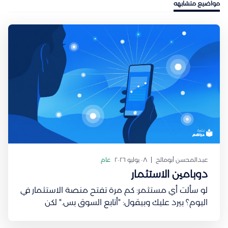
مواضيع متشابهه
عبدالمحسن أبومالح
٠٨ يوليو ٢٠٢٦
عام
دوبامين الاستثمار
لو سألت أي مستثمر: كم مرة تفتح منصة الاستثمار في
اليوم؟ بيرد عليك وبيقول: "أتابع السوق بس." لكن
السؤال: هل تفتح التطبيق لأنك ناوي تتخذ قرار فعلًا؟
ولا لأنك تبحث عن شعور معيّن؟ في عام 1997، نشر عالم