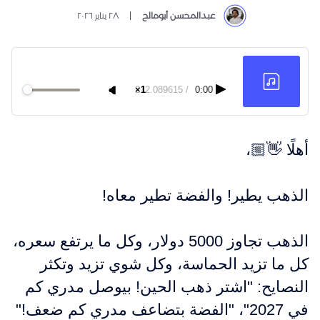
عبدالمحسن أبومالح
٢٨ يناير ٢٠٢٦
212.089615
1×
/
0:00
أهلًا 👋🏼،
الذهب يطير! والفضة تطير معاه!
الذهب تجاوز 5000 دولار، وكل ما يرتفع سعره،
كل ما تزيد الحماسة، وكل شوي تزيد وتكثر
النصايح: "اشتر ذهب الحين! بيوصل مدري كم
في 2027"، "الفضة بتضاعف مدري كم ضعف!"