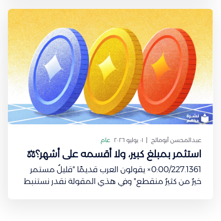
الأعصاب Wolfram Schultz واحدة من أشهر الدراسات
في
عبدالمحسن أبومالح
٠١ يوليو ٢٠٢٦
عام
استثمر بمبلغ كبير، ولا أقسمه على أشهر؟⚖️
0:00/227.1361× يقولون العرب قديمًا "قليلٌ مستمر
خيرٌ من كثيرٌ منقطع" وفي هذي المقولة نقدر نستنبط
قاعدة استثمارية ينصح فيها معظم الخبراء الماليين.
المعروف والمنطقي أنك تجمّع مدخرات بسيطة من
كل شهر إلى ما يكون عندك مبلغ طيب تقدر تستثمر فيه