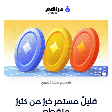
بتصميم سمّية الشهري
قليلٌ مستمر خيرٌ من كثيرٌ
منقطع