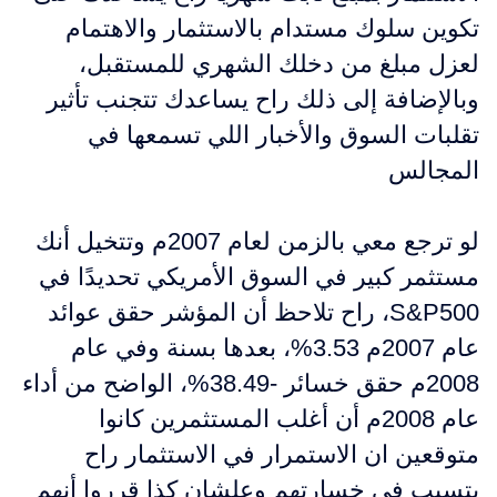
تكوين سلوك مستدام بالاستثمار والاهتمام
لعزل مبلغ من دخلك الشهري للمستقبل،
وبالإضافة إلى ذلك راح يساعدك تتجنب تأثير
تقلبات السوق والأخبار اللي تسمعها في
المجالس
لو ترجع معي بالزمن لعام 2007م وتتخيل أنك
مستثمر كبير في السوق الأمريكي تحديدًا في
S&P500، راح تلاحظ أن المؤشر حقق عوائد
عام 2007م 3.53%، بعدها بسنة وفي عام
2008م حقق خسائر -38.49%، الواضح من أداء
عام 2008م أن أغلب المستثمرين كانوا
متوقعين ان الاستمرار في الاستثمار راح
يتسبب في خسارتهم وعلشان كذا قرروا أنهم