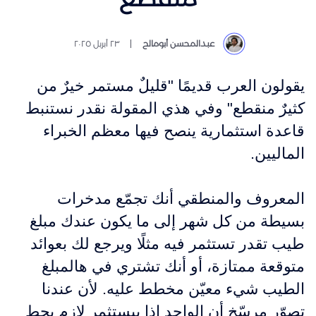
عبدالمحسن أبومالح
٢٣ أبريل ٢٠٢٥
يقولون العرب قديمًا "قليلٌ مستمر خيرٌ من
كثيرٌ منقطع" وفي هذي المقولة نقدر نستنبط
قاعدة استثمارية ينصح فيها معظم الخبراء
الماليين.
المعروف والمنطقي أنك تجمّع مدخرات
بسيطة من كل شهر إلى ما يكون عندك مبلغ
طيب تقدر تستثمر فيه مثلًا ويرجع لك بعوائد
متوقعة ممتازة، أو أنك تشتري في هالمبلغ
الطيب شيء معيّن مخطط عليه. لأن عندنا
تصوّر مرسّخ أن الواحد إذا بيستثمر لازم يحط